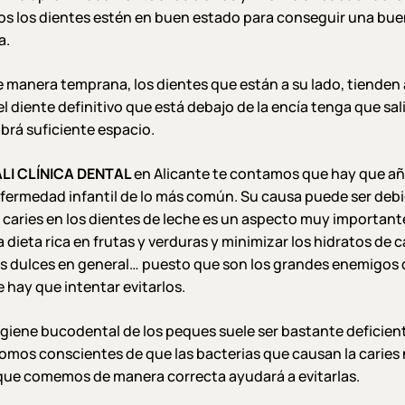
s los dientes estén en buen estado para conseguir una bue
a.
e manera temprana, los dientes que están a su lado, tienden
l diente definitivo que está debajo de la encía tenga que sal
rá suficiente espacio.
LI CLÍNICA DENTAL
en Alicante te contamos que hay que aña
nfermedad infantil de lo más común. Su causa puede ser debida
a caries en los dientes de leche es un aspecto muy importan
ta rica en frutas y verduras y minimizar los hidratos de c
os dulces en general… puesto que son los grandes enemigos d
 hay que intentar evitarlos.
igiene bucodental de los peques suele ser bastante deficien
somos conscientes de que las bacterias que causan la carie
 que comemos de manera correcta ayudará a evitarlas.