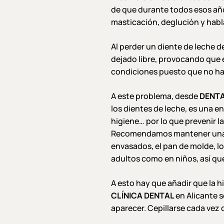
de que durante todos esos año
masticación, deglución y habl
Al perder un diente de leche d
dejado libre, provocando que e
condiciones puesto que no hab
A este problema, desde
DENTA
los dientes de leche, es una e
higiene… por lo que prevenir l
Recomendamos mantener una die
envasados, el pan de molde, l
adultos como en niños, así que
A esto hay que añadir que la h
CLÍNICA DENTAL
en Alicante 
aparecer. Cepillarse cada vez