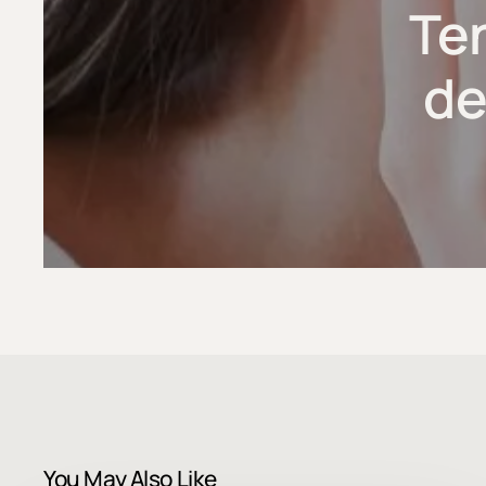
Ten
de
You May Also Like