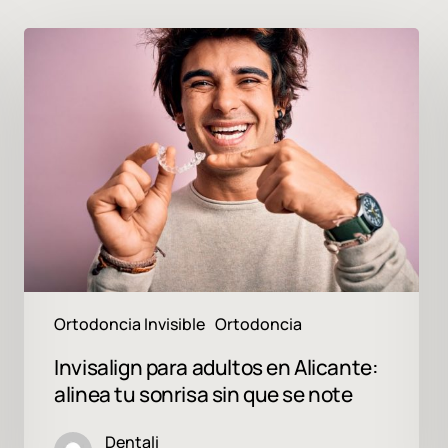
Invisalign
para
adultos
en
Alicante:
alinea
tu
sonrisa
sin
que
se
note
Ortodoncia Invisible
Ortodoncia
Invisalign para adultos en Alicante:
alinea tu sonrisa sin que se note
Dentali