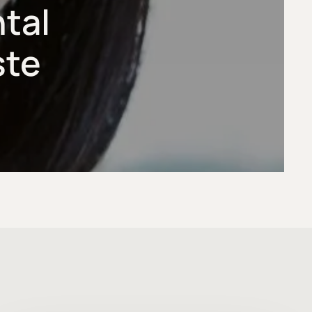
ntal
ste