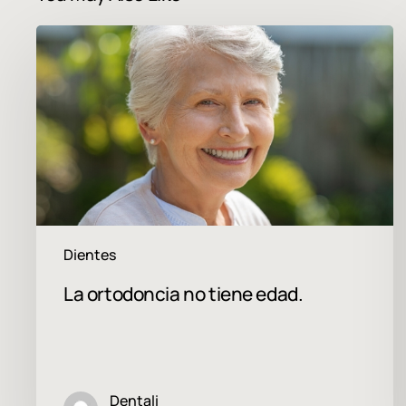
La
ortodoncia
no
tiene
edad.
Dientes
La ortodoncia no tiene edad.
Dentali