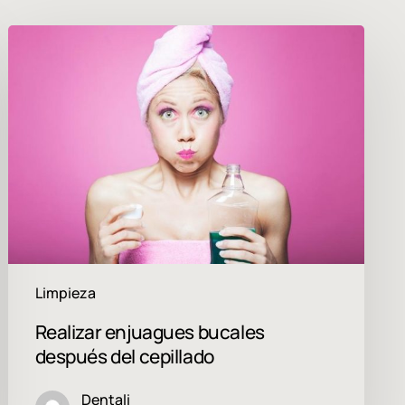
Realizar
enjuagues
bucales
después
del
cepillado
Limpieza
Realizar enjuagues bucales
después del cepillado
Dentali