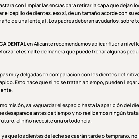
stará con limpiar las encías para retirar la capa que dejan los
ar el cepillo de dientes, eso sí, de un tamaño acorde con su 
maño de una lenteja). Los padres deberán ayudarlos, sobre 
.
ICA DENTAL
en Alicante recomendamos aplicar flúor a nivel lo
a reforzar el esmalte de manera que puede frenar algunas pequ
apas muy delgadas en comparación con los dientes definitivos
pido. Esto hace que si no se tratan a tiempo, pueden llegar a
iente.
mo misión, salvaguardar el espacio hasta la aparición del die
eche desaparece antes de tiempo y no realizamos ningún trat
futuro, el niño necesite una ortodoncia.
, ya que los dientes de leche se caerán tarde o temprano, n