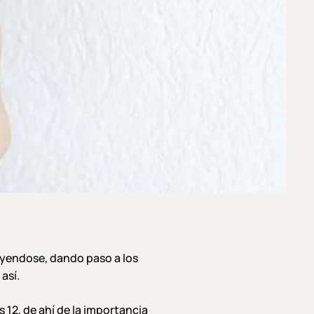
cayendose, dando paso a los
así.
 12, de ahí de la importancia